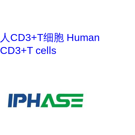
人CD3+T细胞 Human
CD3+T cells