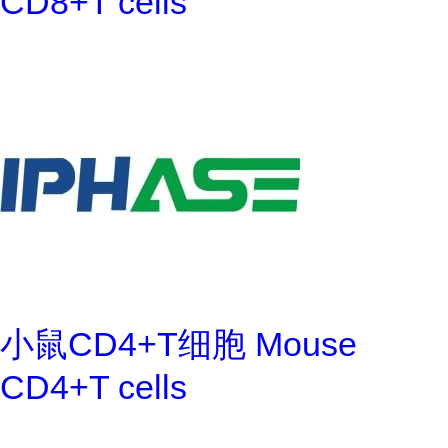
CD8+T cells
小鼠CD4+T细胞 Mouse
CD4+T cells