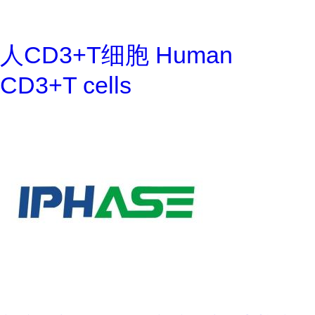
人CD3+T细胞 Human
CD3+T cells