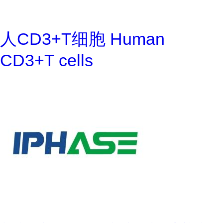
人CD3+T细胞 Human
CD3+T cells