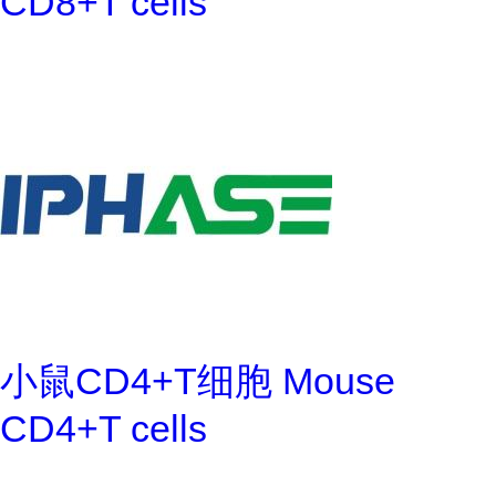
CD8+T cells
小鼠CD4+T细胞 Mouse
CD4+T cells