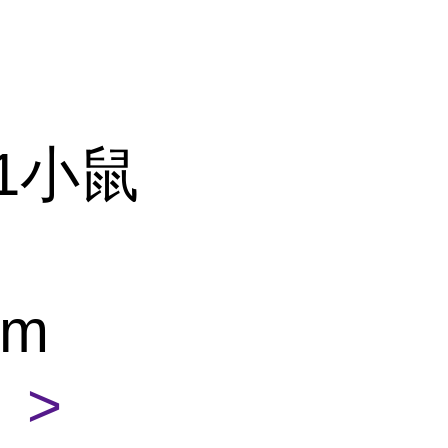
-1小鼠
um
 >