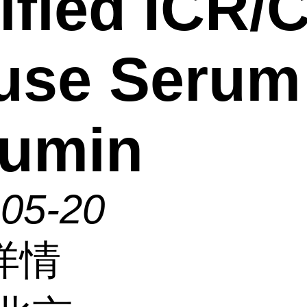
ified ICR/
use Serum
bumin
-05-20
详情