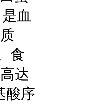
，是血
白质
）。食
度高达
基酸序