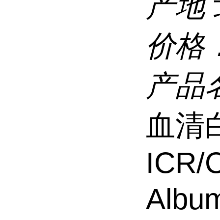
产地
价格
产品
血清白蛋
ICR/
Albu