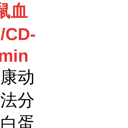
小鼠血
/CD-
umin
健康动
谱法分
清白蛋