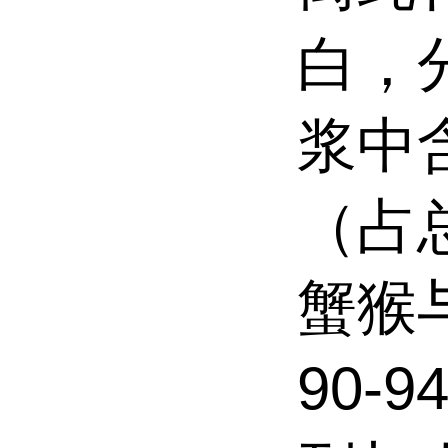
白，分
浆中
（占总
蟹猴
90-