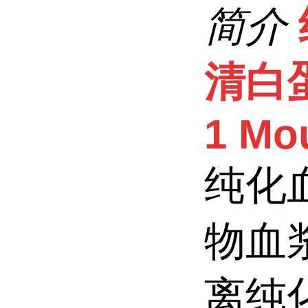
简介
清白蛋白
1 Mo
纯化
物血
离纯