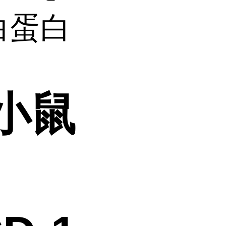
清白蛋白
1小鼠