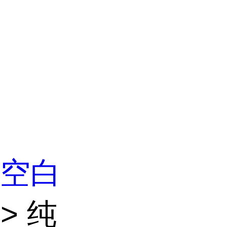
 空白
> 纯