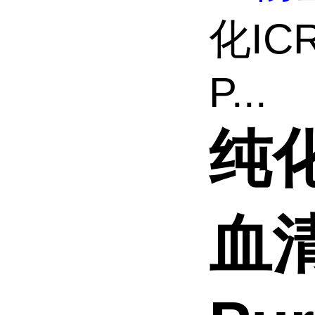
化IC
P...
纯化
血