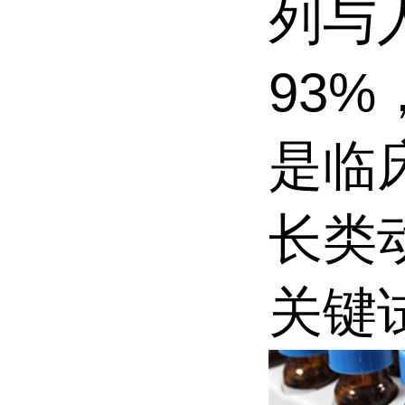
列与
93
是临
长类
关键