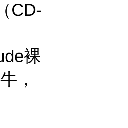
（CD-
ude裸
，牛，