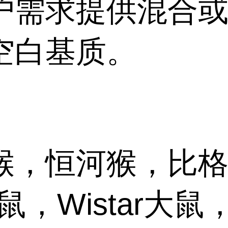
户需求提供混合
空白基质。
猴，恒河猴，比
鼠，Wistar大鼠