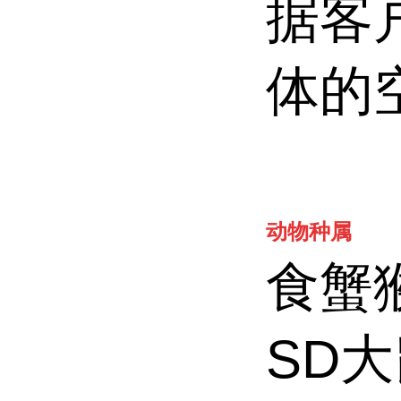
据客
体的
动物种属
食蟹
SD大