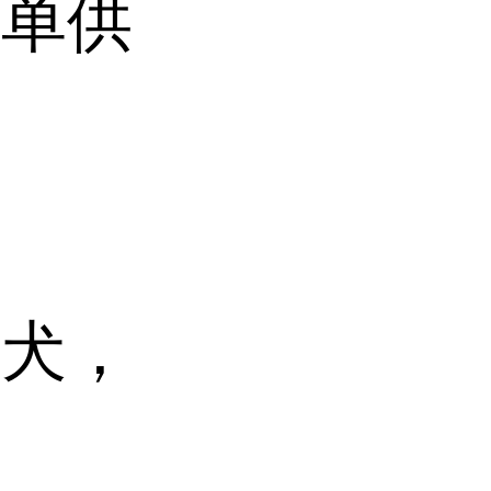
或单供
格犬，
，