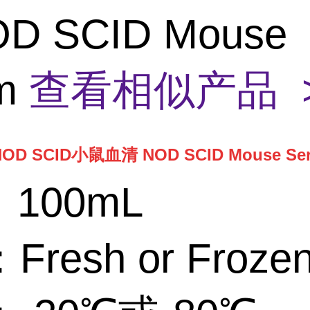
D SCID Mouse
um
查看相似产品 
NOD SCID小鼠血清 NOD SCID Mouse Se
，100mL
resh or Froze