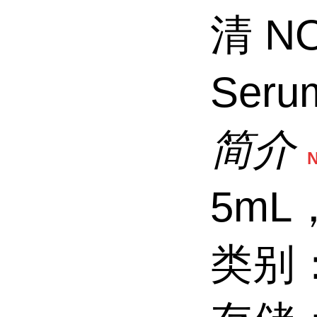
清 NO
Ser
简介
5mL
类别：F