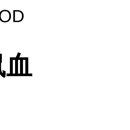
OD
鼠血