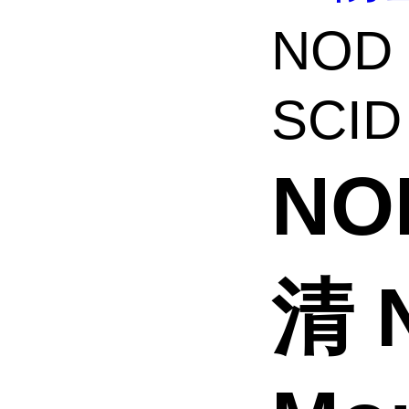
NOD
SCID 
NO
清 