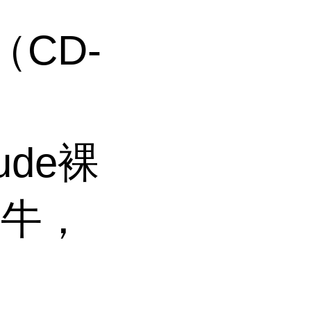
（CD-
ude裸
，牛，