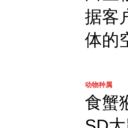
据客
体的
动物种属
食蟹
SD大