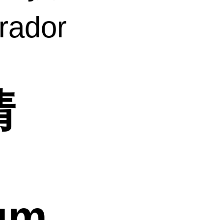
ador
清
rum