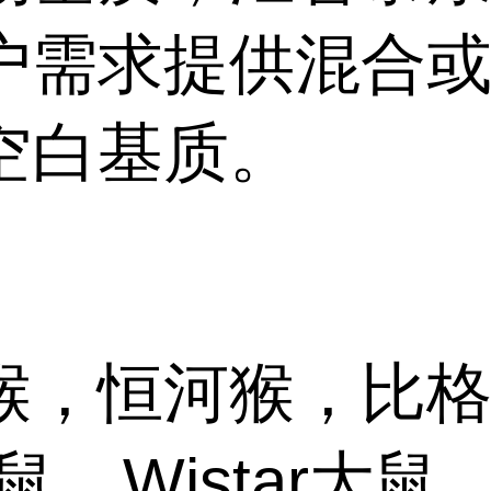
户需求提供混合
空白基质。
猴，恒河猴，比
鼠，Wistar大鼠