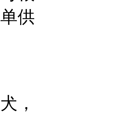
或单供
格犬，
，