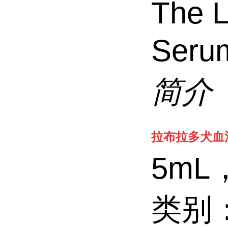
The L
Ser
简介
拉布拉多犬血清 Th
5mL
类别：F