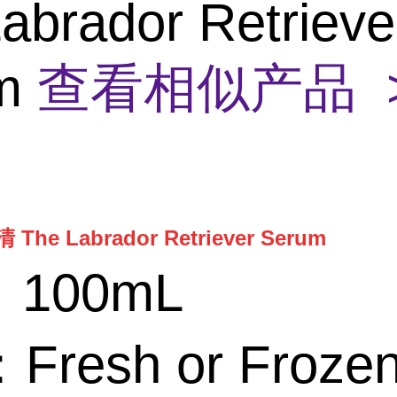
abrador Retrieve
um
查看相似产品 
e Labrador Retriever Serum
，100mL
resh or Froze