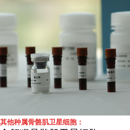
其他种属骨骼肌卫星细胞：