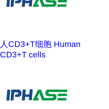
人CD3+T细胞 Human
CD3+T cells