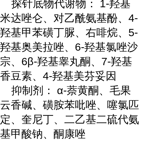
探针底物代谢物： 1-羟基
米达唑仑、对乙酰氨基酚、4-
羟基甲苯磺丁脲、右啡烷、5-
羟基奥美拉唑、6-羟基氯唑沙
宗、6β-羟基睾丸酮、7-羟基
香豆素、4-羟基美芬妥因
抑制剂： α-萘黄酮、毛果
云香碱、磺胺苯吡唑、噻氯匹
定、奎尼丁、二乙基二硫代氨
基甲酸钠、酮康唑