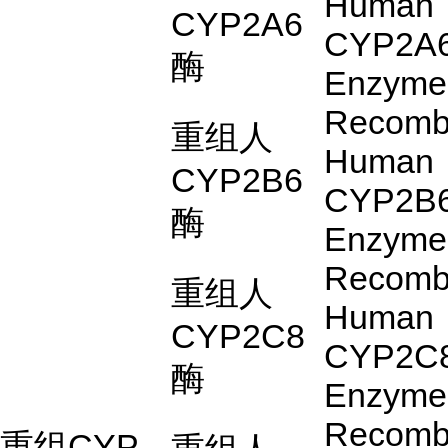
Human
CYP2A6
CYP2A
酶
Enzyme
Recomb
重组人
Human
CYP2B6
CYP2B
酶
Enzyme
Recomb
重组人
Human
CYP2C8
CYP2C
酶
Enzyme
Recomb
重组
CYP