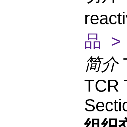
react
品 >
简介
TCR T
Secti
组织