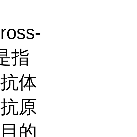
oss-
验是指
关抗体
的抗原
，目的