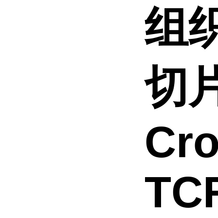
组
切片
Cro
TC