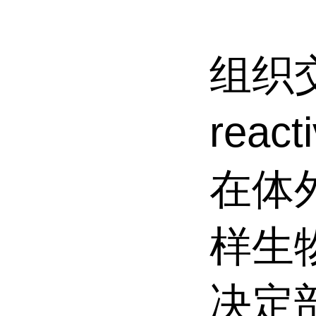
组织交叉
reac
在体
样生
决定