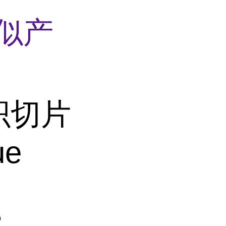
似产
织切片
ue
片