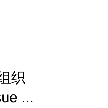
 组织
 ...