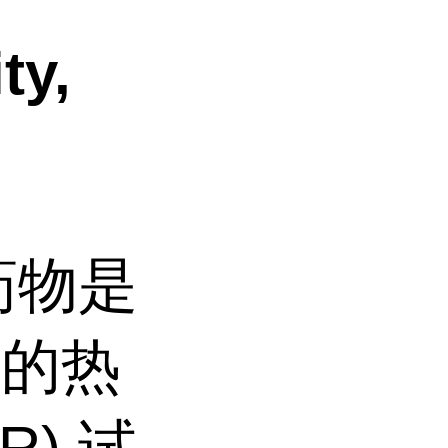
ty,
药物是
域的热
) 试