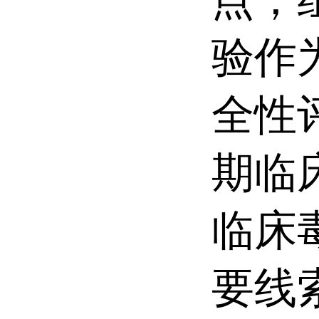
验作
全性
期临
临床
要线