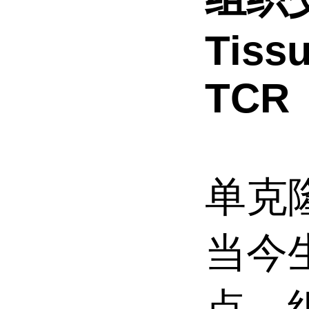
Tissu
TCR
单克隆
当今
点，组