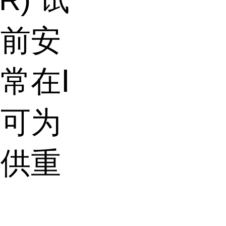
床前安
常在Ⅰ
，可为
提供重