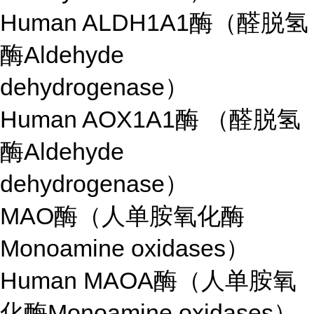
Human ALDH1A1酶（醛脱氢
酶Aldehyde
dehydrogenase）
Human AOX1A1酶 （醛脱氢
酶Aldehyde
dehydrogenase）
MAO酶（人单胺氧化酶
Monoamine oxidases）
Human MAOA酶（人单胺氧
化酶Monoamine oxidases）