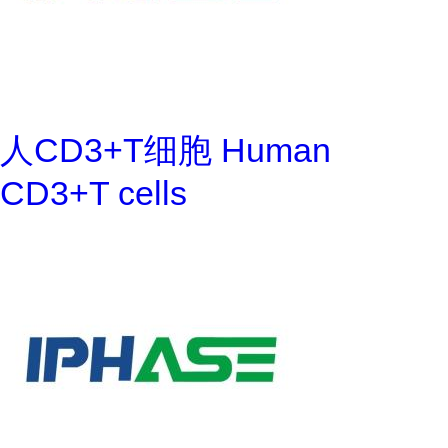
人CD3+T细胞 Human
CD3+T cells