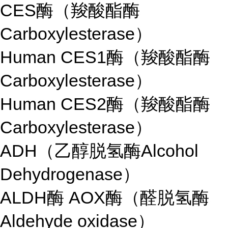
CES酶（羧酸酯酶
Carboxylesterase）
Human CES1酶（羧酸酯酶
Carboxylesterase）
Human CES2酶（羧酸酯酶
Carboxylesterase）
ADH（乙醇脱氢酶Alcohol
Dehydrogenase）
ALDH酶 AOX酶（醛脱氢酶
Aldehyde oxidase）