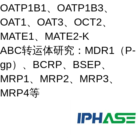
OATP1B1、OATP1B3、
OAT1、OAT3、OCT2、
MATE1、MATE2-K
ABC转运体研究：MDR1（P-
gp）、BCRP、BSEP、
MRP1、MRP2、MRP3、
MRP4等