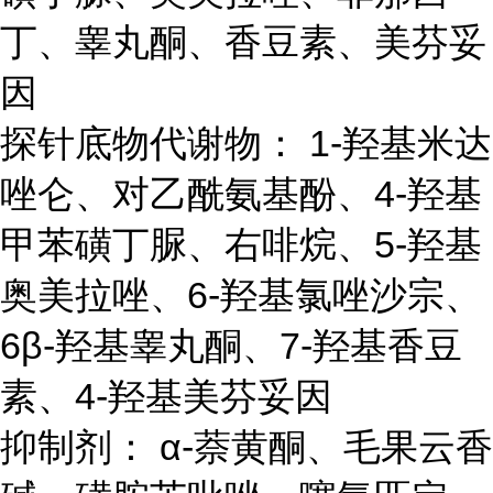
丁、睾丸酮、香豆素、美芬妥
因
探针底物代谢物： 1-羟基米达
唑仑、对乙酰氨基酚、4-羟基
甲苯磺丁脲、右啡烷、5-羟基
奥美拉唑、6-羟基氯唑沙宗、
6β-羟基睾丸酮、7-羟基香豆
素、4-羟基美芬妥因
抑制剂： α-萘黄酮、毛果云香