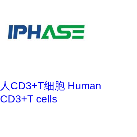
人CD3+T细胞 Human
CD3+T cells