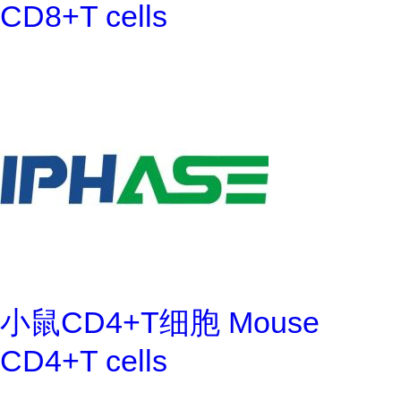
CD8+T cells
小鼠CD4+T细胞 Mouse
CD4+T cells