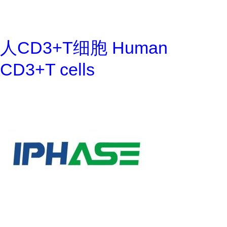
人CD3+T细胞 Human
CD3+T cells