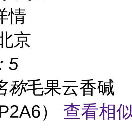
详情
北京
：
5
名称
毛果云香碱
P2A6）
查看相