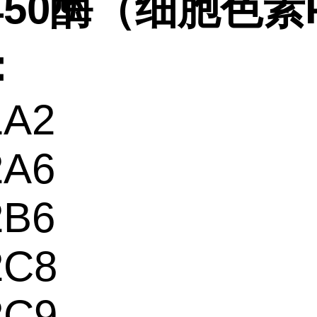
450酶（细胞色素P
：
1A2
2A6
2B6
2C8
2C9