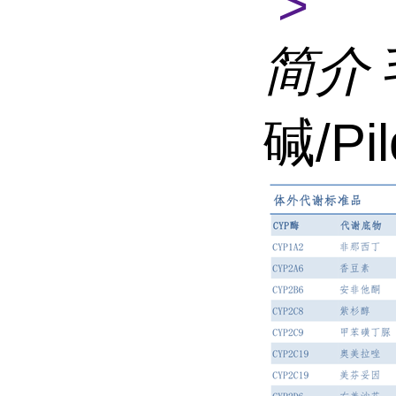
>
简介
碱/Pi