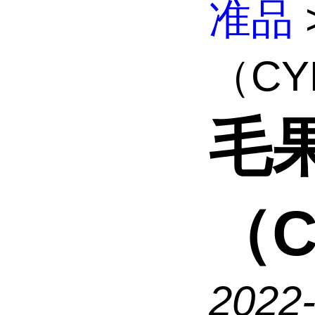
准品
（CY
毛
（C
2022