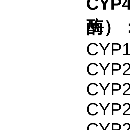
CYP
酶）
CYP
CYP
CYP
CYP
CYP