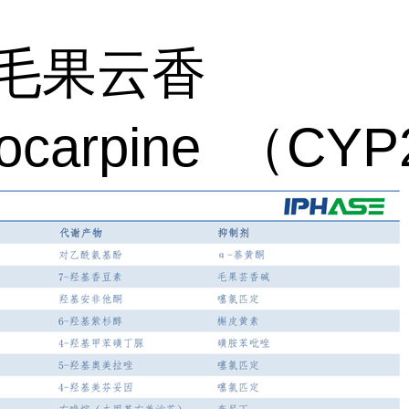
毛果云香
locarpine （CY