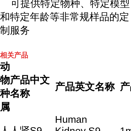
可提供特定物种、特定模型
和特定年龄等非常规样品的定
制服务
相关产品
动
物
产品中文
产品英文名称
产
种
名称
属
Human
人
人肾
S9
Kidney S9
1