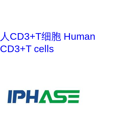
人CD3+T细胞 Human
CD3+T cells