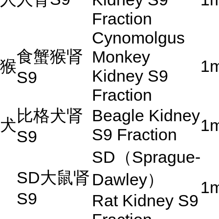
Fraction
Cynomolgus
食蟹猴肾
Monkey
猴
1
Kidney S9
S9
Fraction
比格犬肾
Beagle Kidney
犬
1
S9 Fraction
S9
SD
（
Sprague-
SD
大鼠肾
Dawley
）
1
S9
Rat Kidney S9