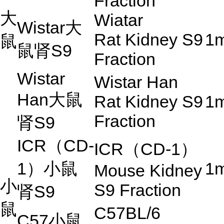
Fraction
大
Wiatar
Wistar
大
Rat Kidney S9
1
鼠
鼠肾
S9
Fraction
Wistar
Wistar Han
Han
大鼠
Rat Kidney S9
1
Fraction
肾
S9
ICR
（
CD-
ICR
（
CD-1
）
1
）小鼠
1
Mouse Kidney
小
S9 Fraction
肾
S9
鼠
C57BL/6
C57
小鼠