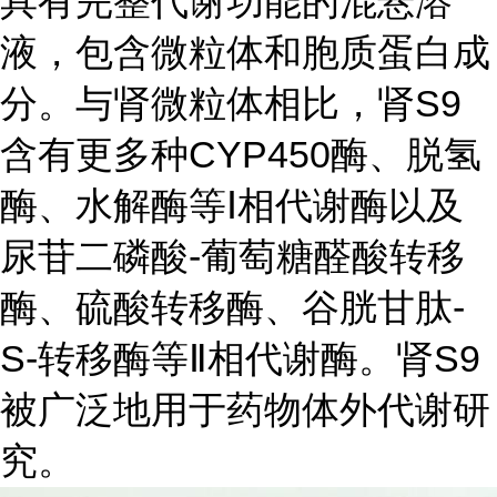
具有完整代谢功能的混悬溶
液，包含微粒体和胞质蛋白成
分。与肾微粒体相比，肾S9
含有更多种CYP450酶、脱氢
酶、水解酶等Ⅰ相代谢酶以及
尿苷二磷酸-葡萄糖醛酸转移
酶、硫酸转移酶、谷胱甘肽-
S-转移酶等Ⅱ相代谢酶。肾S9
被广泛地用于药物体外代谢研
究。