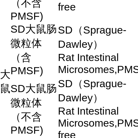
（不含
free
PMSF)
SD
大鼠肠
SD
（
Sprague-
微粒体
Dawley
）
（含
Rat Intestinal
Microsomes,PM
PMSF)
大
SD
（
Sprague-
鼠
SD
大鼠肠
Dawley
）
微粒体
Rat Intestinal
（不含
Microsomes,PM
PMSF)
free