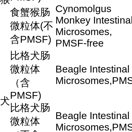
Cynomolgus
食蟹猴肠
Monkey Intestina
微粒体
(
不
Microsomes,
含
PMSF)
PMSF-free
比格犬肠
微粒体
Beagle Intestinal
Microsomes,PM
（含
PMSF)
犬
比格犬肠
Beagle Intestinal
微粒体
Microsomes,PM