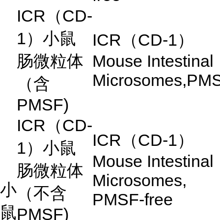
ICR
（
CD-
1
）小鼠
ICR
（
CD-1
）
肠微粒体
Mouse Intestinal
Microsomes,PM
（含
PMSF)
ICR
（
CD-
ICR
（
CD-1
）
1
）小鼠
Mouse Intestinal
肠微粒体
Microsomes,
小
（不含
PMSF-free
鼠
PMSF)