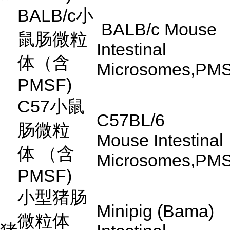
BALB/c
小
BALB/c Mouse
鼠肠微粒
Intestinal
体（含
Microsomes,PM
PMSF)
C57
小鼠
C57BL/6
肠微粒
Mouse Intestinal
体
（含
Microsomes,PM
PMSF)
小型猪肠
Minipig (Bama)
微粒体