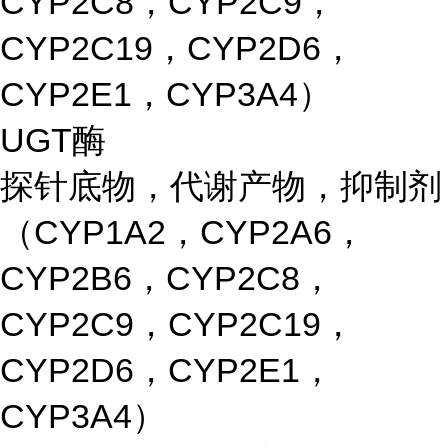
CYP2C8，CYP2C9，
CYP2C19，CYP2D6，
CYP2E1，CYP3A4）
UGT酶
探针底物，代谢产物，抑制剂
（CYP1A2，CYP2A6，
CYP2B6，CYP2C8，
CYP2C9，CYP2C19，
CYP2D6，CYP2E1，
CYP3A4）