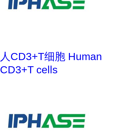
人CD3+T细胞 Human
CD3+T cells