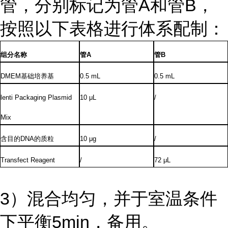
管，分别标记为管A和管B，
按照以下表格进行体系配制：
组分名称
管
A
管
B
DMEM
基础培养基
0.5 mL
0.5 mL
lenti Packaging Plasmid
10 μL
/
Mix
含目的
DNA
的质粒
10 μg
/
Transfect Reagent
/
72 μL
3）混合均匀，并于室温条件
下平衡5min，备用。