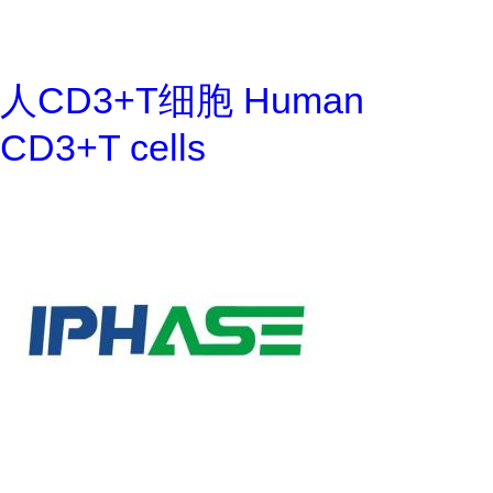
人CD3+T细胞 Human
CD3+T cells