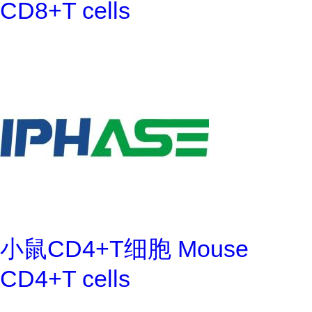
CD8+T cells
小鼠CD4+T细胞 Mouse
CD4+T cells