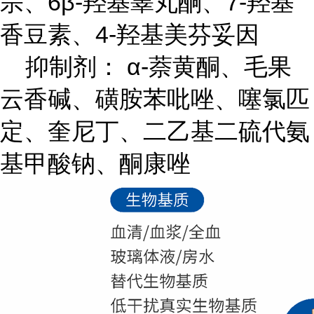
宗、6β-羟基睾丸酮、7-羟基
香豆素、4-羟基美芬妥因
抑制剂： α-萘黄酮、毛果
云香碱、磺胺苯吡唑、噻氯匹
定、奎尼丁、二乙基二硫代氨
基甲酸钠、酮康唑