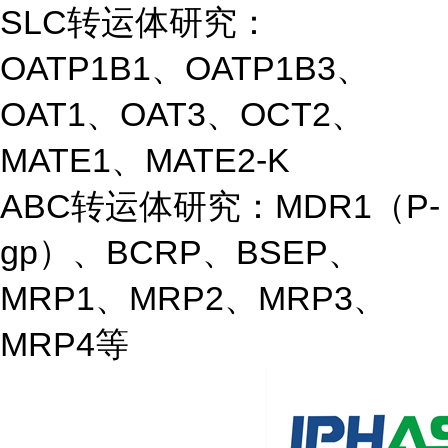
SLC转运体研究：
OATP1B1、OATP1B3、
OAT1、OAT3、OCT2、
MATE1、MATE2-K
ABC转运体研究：MDR1（P-
gp）、BCRP、BSEP、
MRP1、MRP2、MRP3、
MRP4等