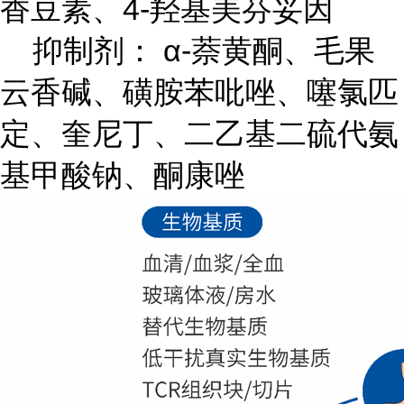
香豆素、4-羟基美芬妥因
抑制剂： α-萘黄酮、毛果
云香碱、磺胺苯吡唑、噻氯匹
定、奎尼丁、二乙基二硫代氨
基甲酸钠、酮康唑