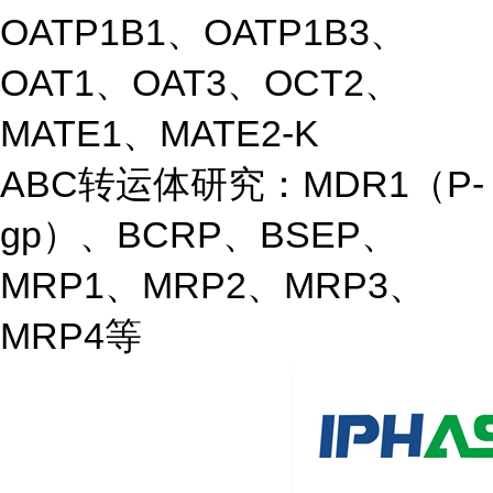
OATP1B1、OATP1B3、
OAT1、OAT3、OCT2、
MATE1、MATE2-K
ABC转运体研究：MDR1（P-
gp）、BCRP、BSEP、
MRP1、MRP2、MRP3、
MRP4等