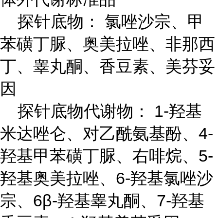
探针底物： 氯唑沙宗、甲
苯磺丁脲、奥美拉唑、非那西
丁、睾丸酮、香豆素、美芬妥
因
探针底物代谢物： 1-羟基
米达唑仑、对乙酰氨基酚、4-
羟基甲苯磺丁脲、右啡烷、5-
羟基奥美拉唑、6-羟基氯唑沙
宗、6β-羟基睾丸酮、7-羟基