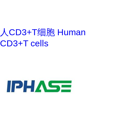
人CD3+T细胞 Human
CD3+T cells