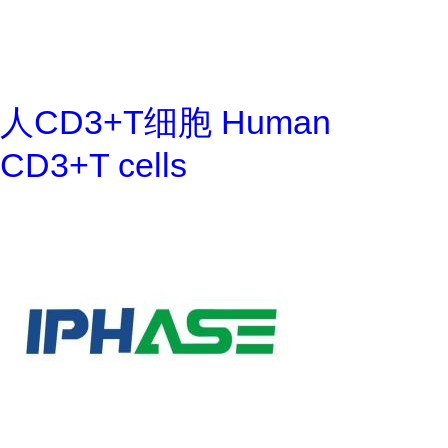
人CD3+T细胞 Human
CD3+T cells