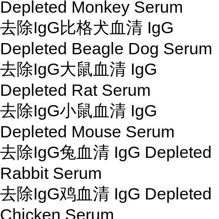
Depleted Monkey Serum
去除IgG比格犬血清 IgG
Depleted Beagle Dog Serum
去除IgG大鼠血清 IgG
Depleted Rat Serum
去除IgG小鼠血清 IgG
Depleted Mouse Serum
去除IgG兔血清 IgG Depleted
Rabbit Serum
去除IgG鸡血清 IgG Depleted
Chicken Serum