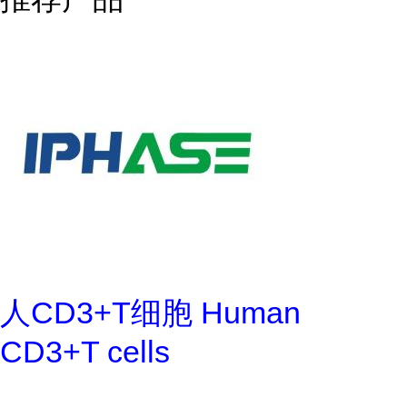
人CD3+T细胞 Human
CD3+T cells