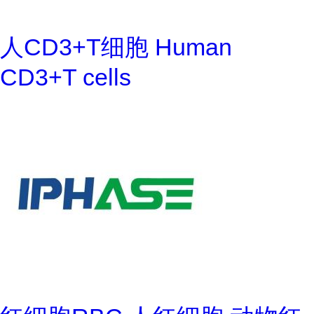
人CD3+T细胞 Human
CD3+T cells