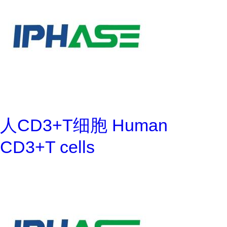
人CD3+T细胞 Human
CD3+T cells